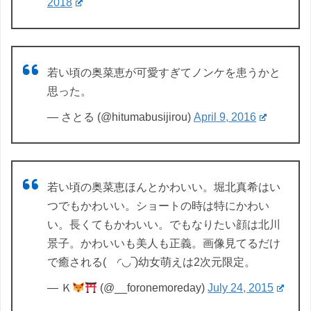
2018
若い頃の奥菜恵が可愛すぎてノンケを患うかと
思った。
— さとる (@hitumabusijirou)
April 9, 2016
若い頃の奥菜恵ほんとかわいい。堀北真希はい
つでもかわいい。ショートの時は特にかわい
い。長くてもかわいい。でもなりたい顔は北川
景子。かわいいも美人も正義。画像見てるだけ
で癒される( ◜◡‾)幼女萌えは2次元限定。
— Ｋ
(@__foronemoreday)
July 24, 2015