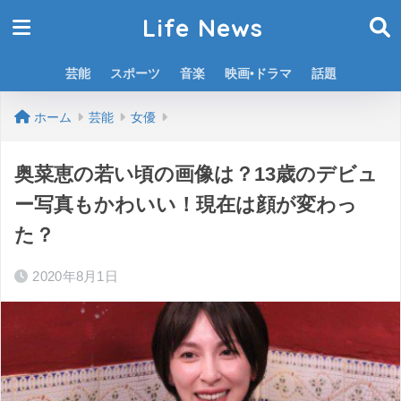
Life News
芸能
スポーツ
音楽
映画•ドラマ
話題
ホーム
芸能
女優
奥菜恵の若い頃の画像は？13歳のデビュ
ー写真もかわいい！現在は顔が変わっ
た？
2020年8月1日