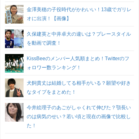
金澤美穂の子役時代がかわいい！13歳でガリレ
オに出演！【画像】
久保建英と中井卓大の違いは？プレースタイル
を動画で調査！
KissBeeのメンバー人気順まとめ！Twitterのフ
ォロワー数ランキング！
犬飼貴丈は結婚してる相手がいる？願望や好き
なタイプをまとめた！
今井絵理子のあごがしゃくれて伸びた？顎長い
のは病気のせい？若い頃と現在の画像で比較し
た！