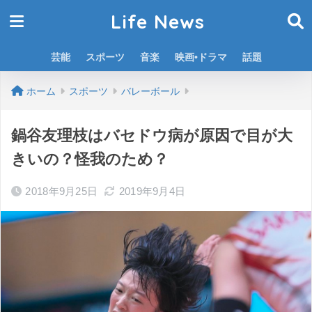
Life News
芸能
スポーツ
音楽
映画•ドラマ
話題
ホーム
スポーツ
バレーボール
鍋谷友理枝はバセドウ病が原因で目が大
きいの？怪我のため？
2018年9月25日
2019年9月4日