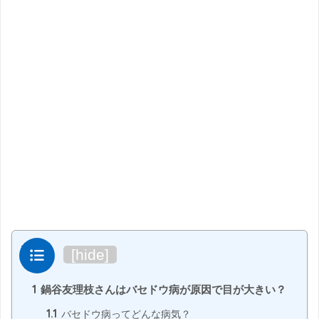
目次
[
hide
]
1
鍋谷友理枝さんはバセドウ病が原因で目が大きい？
1.1
バセドウ病ってどんな病気？